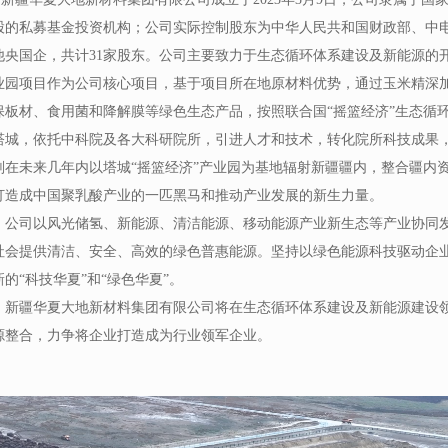
股的私募基金投资机构；公司实际控制股东为中华人民共和国财政部、中
他央国企，共计31家股东。公司主要致力于生态循环体系建设及新能源的
业园项目作为公司核心项目，基于项目所在地原材料优势，通过玉米精深
保板材、食用菌和降解膜等绿色生态产品，按照联合国“摇篮经济”生态循
塔城，依托中科院及各大科研院所，引进人才和技术，转化院所科技成果
划在未来几年内以塔城“摇篮经济”产业园为基地辐射新疆疆内，整合疆内
打造成中国聚乳酸产业的一匹黑马和推动产业发展的新生力量。
碳科技主导创新发展，持续
社会提供清洁、安全、高效的绿色普惠能源。坚持以绿色能源科技驱动企业
新的“科技华夏”和“绿色华夏”。
道和金融平台等方面的全面
源整合，力争将企业打造成为行业领军企业。