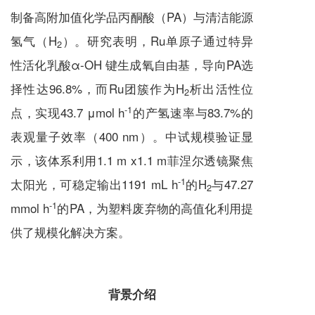
制备高附加值化学品丙酮酸（PA）与清洁能源
氢气（H
）。研究表明，Ru单原子通过特异
2
性活化乳酸α-OH 键生成氧自由基，导向PA选
择性达96.8%，而Ru团簇作为H
析出活性位
2
-1
点，实现43.7 μmol h
的产氢速率与83.7%的
表观量子效率（400 nm）。中试规模验证显
示，该体系利用1.1 m x1.1 m菲涅尔透镜聚焦
-1
太阳光，可稳定输出1191 mL h
的H
与47.27
2
-1
mmol h
的PA，为塑料废弃物的高值化利用提
供了规模化解决方案。
背景介绍