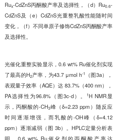
Ru
-CdZnS丙酮酸产率及选择性，（d）Ru
-
x
0.6
CdZnS及（e）CdZnS光重整乳酸性能随时间
变化，（f）不同单原子修饰CdZnS丙酮酸产率
及选择性。
光催化重整实验显示，0.6 wt% Ru催化剂实现
-1
了最高的H
产率，为43.7 μmol h
（图3a），
2
表观量子效率（AQE）达 83.7%（400 nm），
1
PA选择性为96.8%（图3c-d）。
H NMR显
示，丙酮酸的-CH
峰（δ=2.23 ppm）随反应
3
时间逐渐增强，而乳酸的-OH峰（δ=4.12
ppm）逐渐减弱（图 3b）。HPLC定量分析表
明，0.6 wt% Ru催化剂的丙酮酸产率达