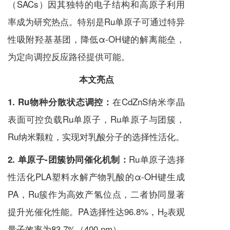
（SACs）因其独特的电子结构和高原子利用
率成为研究热点。特别是Ru单原子可通过特异
性吸附羟基基团，降低α-OH键的解离能垒，
为定向调控反应路径提供可能。
本文亮点
在CdZnS纳米孪晶
1. Ru
物种分散状态调控：
表面可控负载Ru单原子，Ru单原子与团簇，
Ru纳米颗粒，实现对乳酸分子的选择性活化。
Ru单原子选择
2.
单原子-团簇协同催化机制：
性活化PLA塑料水解产物乳酸的α-OH键生成
PA，Ru簇作为高效产氢位点，二者协同显著
提升光催化性能。PA选择性达96.8%，H
表观
2
量子效率为83.7%（400 nm）。