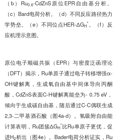
（b）Ru
-CdZnS原位EPR自由基分析。
0.6
（c）Bard电荷分析。（d）不同反应路径热力
*
学势垒。（e）不同位点HER-ΔG
。（f）反
H
应机理示意图。
原位电子顺磁共振（EPR）与密度泛函理论
（DFT）揭示，Ru单原子通过电子转移增强α-
OH键解离，生成氧自由基中间体导向丙酮
酸，CdZnS表面C-H键解离能垒为- 0.75 eV，
倾向于生成碳自由基，随后通过C-C偶联生成
2,3-二甲基酒石酸（图4a-d）。氢吸附自由能
*
计算表明，Ru团簇ΔG
比Ru单原子更优，促
H
进H
析出（图4e）。Bader电荷分析证实，Ru
2