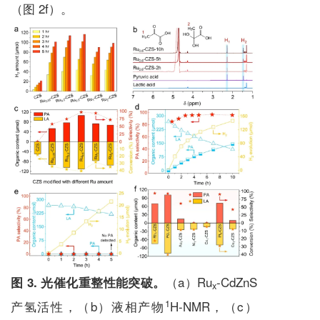
（图 2f）。
（a）Ru
-CdZnS
图 3. 光催化重整性能突破。
x
1
产氢活性，（b）液相产物
H-NMR，（c）