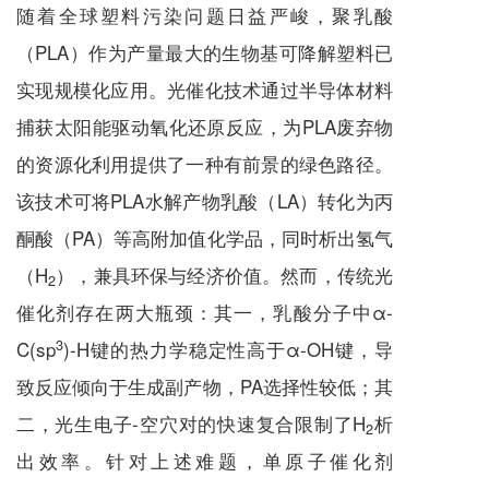
随着全球塑料污染问题日益严峻，聚乳酸
（PLA）作为产量最大的生物基可降解塑料已
实现规模化应用。光催化技术通过半导体材料
捕获太阳能驱动氧化还原反应，
为PLA废弃物
的资源化利用提供了
一种有前景的
绿色路径。
该技术可将
PLA水解产物乳酸（LA）转化为丙
酮酸（PA）等高附加值化学品，同时析出氢气
（H
），兼具环保与经济价值。然而，传统光
2
催化剂存在两大瓶颈：其一，乳酸分子中α-
3
C(sp
)-H键的热力学稳定性高于α-OH键，导
致反应倾向于生成副产物，PA选择性较低；其
二，光生电子-空穴对的快速复合限制了H
析
2
出效率。针对上述难题，单原子催化剂