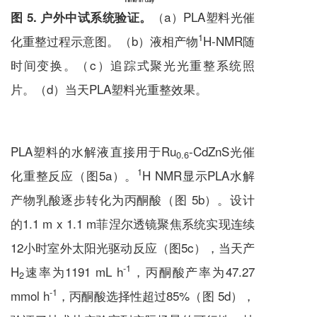
（a）PLA塑料光催
图 5. 户外中试系统验证。
1
化重整过程示意图。（b）液相产物
H-NMR随
时间变换。（c）追踪式聚光光重整系统照
片。（d）当天PLA塑料光重整效果。
PLA塑料的水解液直接用于Ru
-CdZnS光催
0.6
1
化重整反应（图5a）。
H NMR显示PLA水解
产物乳酸逐步转化为丙酮酸（图 5b）。设计
的1.1 m x 1.1 m菲涅尔透镜聚焦系统实现连续
12小时室外太阳光驱动反应（图5c），当天产
-1
H
速率为1191 mL h
，丙酮酸产率为47.27
2
-1
mmol h
，丙酮酸选择性超过85%（图 5d），