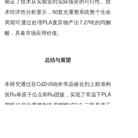
验证了技术从实验室到实际场景的可行性。技
术经济性分析显示，50套光重整系统整个生命
周期可通过处理PLA废弃物产出7.27吨的丙酮
酸，具备市场应用价值。
总结与展望
本研究通过在CdZnS纳米孪晶催化剂上精准构
筑Ru单原子位点和Ru团簇，实现了常温下PLA
塑料光催化重整制备丙酮酸或2,3-二甲基酒石
酸的可控高选择性转化。研究发现，不含Ru单
原子位点的CdZnS纳米孪晶或Ru团簇倾向于断
3
裂乳酸分子中α-C(sp
)-H键，并通过碳自由基