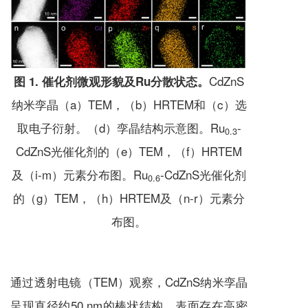
CdZnS
图 1. 催化剂微观形貌及Ru分散状态。
纳米孪晶（a）TEM，（b）HRTEM和（c）选
取电子衍射。（d）孪晶结构示意图。Ru
-
0.3
CdZnS光催化剂的（e）TEM，（f）HRTEM
及（i-m）元素分布图。Ru
-CdZnS光催化剂
0.6
的（g）TEM，（h）HRTEM及（n-r）元素分
布图。
通过透射电镜（TEM）观察，CdZnS纳米孪晶
呈现直径约50 nm的棒状结构，表面存在高密