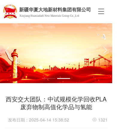
新疆华夏大地新材料集团有限公司
T
Xinjiang Huaxiadadi New Materials Group Co., Ltd
o
g
g
l
e
n
a
v
i
g
a
t
i
o
西安交大团队：中试规模化学回收PLA
n
废弃物制高值化学品与氢能
发布日期：2025-04-14 15:38:52
1321