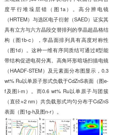
度平行堆垛层错（图1a）。高分辨电镜
（HRTEM）与选区电子衍射（SAED）证实其
具有立方与六方晶段交替排列的孪晶超晶格结
构（图1b-c），孪晶面排列具有高度对称性
（图1d）。这种一维有序同质结可通过Ⅱ型能
带结构促进电荷分离。高角环形暗场扫描电镜
（HAADF-STEM）及元素面分布图显示，0.3
wt% Ru以单原子形式负载于CdZnS表面（图e-
f及图i-m）。而0.6 wt% Ru以单原子与团簇
（直径≈2 nm）共负载形式均匀分布于CdZnS
表面（图1g-h及图n-r）。