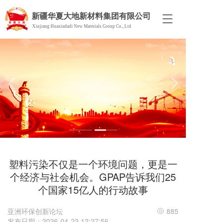
新疆华夏大地新材料集团有限公司
T
Xinjiang Huaxiadadi New Materials Group Co., Ltd
o
g
g
l
e
n
a
v
i
g
a
t
i
o
塑料污染不仅是一个环境问题，更是一
n
个经济与社会机会。GPAP告诉我们25
个国家15亿人的行动故事
亚洲环保创新论坛
885
发布日期：2026-04-23 12:27:56