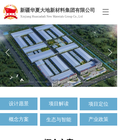
新疆华夏大地新材料集团有限公司
T
Xinjiang Huaxiadadi New Materials Group Co., Ltd
o
g
g
l
e
n
a
v
i
g
a
t
i
o
设计愿景
项目解读
项目定位
n
概念方案
产业政策
生态与智能